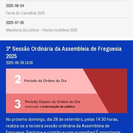
2025-08-04
Festa do Carvalhal 2025
2025-07-05
Maratona da Leitura - Festas na Aldeia 2025
3ª Sessão Ordinária da Assembleia de Freguesia
2025
2025-09-28 14:30
No próximo domingo, dia 28 de setembro, pelas 14:30 horas,
realiza-se a terceira sessão ordinária da Assembleia de
Freguesia. Participe e contribua com sugestões! É importante