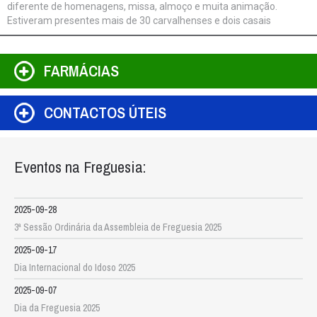
diferente de homenagens, missa, almoço e muita animação.
Estiveram presentes mais de 30 carvalhenses e dois casais
celebraram os 50 anos de casamento: Maria Rosa Antunes e
António Marques, e Maria João Lopes e António Lopes. Muitas
felicidades a estes dois casais e a todos os participantes!
FARMÁCIAS
CONTACTOS ÚTEIS
Eventos na Freguesia:
2025-09-28
3ª Sessão Ordinária da Assembleia de Freguesia 2025
2025-09-17
Dia Internacional do Idoso 2025
2025-09-07
Dia da Freguesia 2025