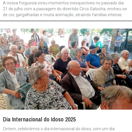
A nossa freguesia viveu momentos inesquecíveis no passado dia
21 de julho com a passagem do divertido Circo Salsicha, encheu-se
de cor, gargalhadas e muita animação, atraindo famílias inteiras
para um espetáculo verdadeiramente único. Com momentos
acrobáticos surpreendentes, mágicos imprevisíveis e os palhaços
mais trapalhões da região, o Circo Salsicha conquistou miúdos e
graúdos. A iniciativa trouxe uma energia renovada à comunidade e
deixou memórias felizes em todos os residentes.
Dia Internacional do Idoso 2025
Ontem, celebrámos o dia internacional do idoso, com um dia