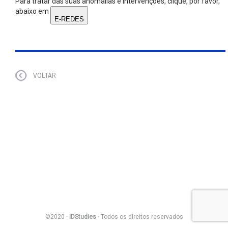
Para tratar das suas anomalias e intervenções, clique, por favor,
abaixo em
E-REDES
VOLTAR
©2020 ·
IDStudies
· Todos os direitos reservados