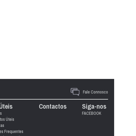
Fale Connosco
Úteis
Contactos
Siga-nos
s
FACEBOOK
os Úteis
ias
es Frequentes