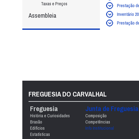
Taxas e Preços
Prestação d
Assembleia
Inventário 2
Prestação d
FREGUESIA DO CARVALHAL
Freguesia
Junta de Freguesia
História e Curiosidades
Composição
Brasão
Competências
Edifícios
Info Institucional
Estatísticas