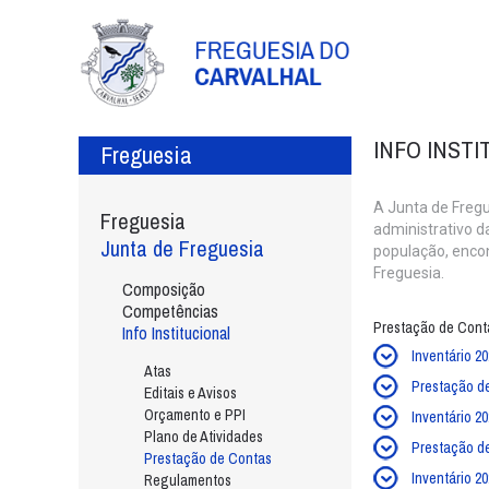
INFO INST
Freguesia
A Junta de Fregu
Freguesia
administrativo d
Junta de Freguesia
população, enco
Freguesia.
Composição
Competências
Prestação de Cont
Info Institucional
Inventário 2
Atas
Prestação d
Editais e Avisos
Orçamento e PPI
Inventário 2
Plano de Atividades
Prestação d
Prestação de Contas
Inventário 2
Regulamentos