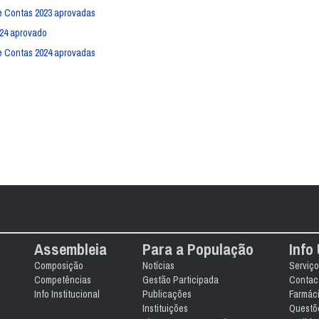
e Contas 2023 aprovadas
024 aprovado
e Contas 2024 aprovadas
Assembleia
Para a População
Info 
Composição
Notícias
Serviço
Competências
Gestão Participada
Contact
Info Institucional
Publicações
Farmác
Instituições
Questõ