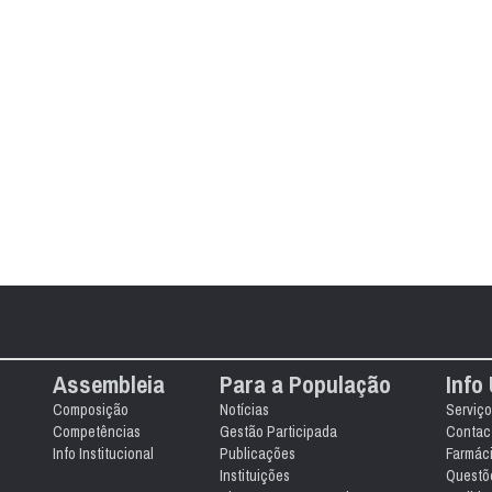
Assembleia
Para a População
Info 
Composição
Notícias
Serviço
Competências
Gestão Participada
Contact
Info Institucional
Publicações
Farmác
Instituições
Questõ