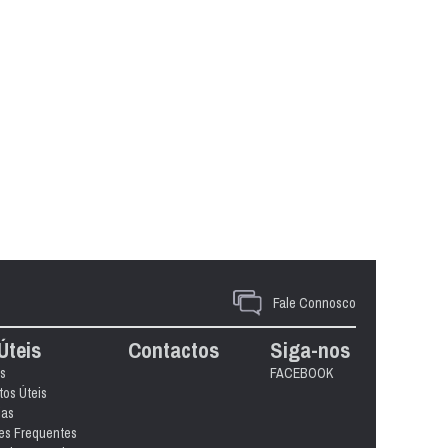
Fale Connosco
Úteis
Contactos
Siga-nos
s
FACEBOOK
os Úteis
ias
es Frequentes