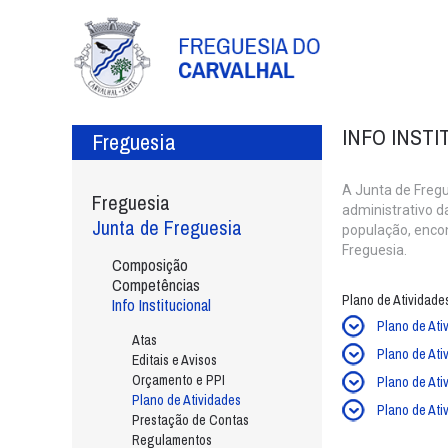
INFO INST
Freguesia
A Junta de Fregu
Freguesia
administrativo d
Junta de Freguesia
população, enco
Freguesia.
Composição
Competências
Plano de Atividade
Info Institucional
Plano de Ati
Atas
Plano de Ati
Editais e Avisos
Orçamento e PPI
Plano de Ati
Plano de Atividades
Plano de Ati
Prestação de Contas
Regulamentos